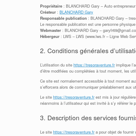
Propriétaire
: BLANCHARD Gary – Auto entrepreneur (
Créateur
:
BLANCHARD Gary
Responsable publication
: BLANCHARD Gary – tres
Le responsable publication est une personne physique
Webmaster
: BLANCHARD Gary – garyfr69@gmail.c
Hébergeur
: LWS – LWS (www.lws.fr – Ligne Web Se
2. Conditions générales d’utilisat
L’utilisation du site
https://tresoraventure.fr
implique l’a
d’être modifiées ou complétées à tout moment, les util
Ce site est normalement accessible à tout moment aux
s’efforcera alors de communiquer préalablement aux util
Le site
https://tresoraventure.fr
est mis à jour réguliè
néanmoins à l’utilisateur qui est invité à s’y référer l
3. Description des services fourni
Le site
https://tresoraventure.fr
a pour objet de fournir