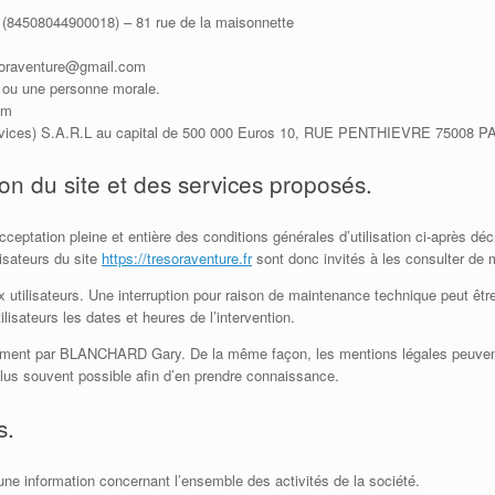
84508044900018) – 81 rue de la maisonnette
oraventure@gmail.com
 ou une personne morale.
om
rvices) S.A.R.L au capital de 500 000 Euros 10, RUE PENTHIEVRE 75008
ion du site et des services proposés.
cceptation pleine et entière des conditions générales d’utilisation ci-après déc
isateurs du site
https://tresoraventure.fr
sont donc invités à les consulter de m
 utilisateurs. Une interruption pour raison de maintenance technique peut ê
isateurs les dates et heures de l’intervention.
rement par BLANCHARD Gary. De la même façon, les mentions légales peuvent
e plus souvent possible afin d’en prendre connaissance.
s.
 une information concernant l’ensemble des activités de la société.