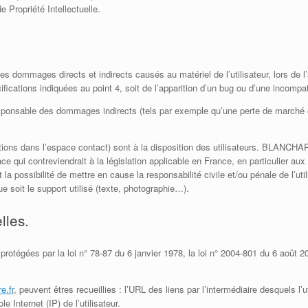
 Propriété Intellectuelle.
mmages directs et indirects causés au matériel de l’utilisateur, lors de l’acc
ifications indiquées au point 4, soit de l’apparition d’un bug ou d’une incompati
sable des dommages indirects (tels par exemple qu’une perte de marché ou p
stions dans l’espace contact) sont à la disposition des utilisateurs. BLANCHA
qui contreviendrait à la législation applicable en France, en particulier aux 
ossibilité de mettre en cause la responsabilité civile et/ou pénale de l’ut
ue soit le support utilisé (texte, photographie…).
lles.
tégées par la loi n° 78-87 du 6 janvier 1978, la loi n° 2004-801 du 6 août 200
e.fr
, peuvent êtres recueillies : l’URL des liens par l’intermédiaire desquels l’
e Internet (IP) de l’utilisateur.