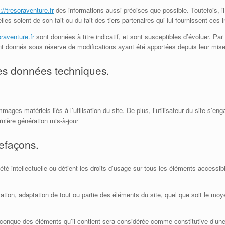
://tresoraventure.fr
des informations aussi précises que possible. Toutefois, i
les soient de son fait ou du fait des tiers partenaires qui lui fournissent ces 
oraventure.fr
sont données à titre indicatif, et sont susceptibles d’évoluer. Par 
nt donnés sous réserve de modifications ayant été apportées depuis leur mise
 les données techniques.
ages matériels liés à l’utilisation du site. De plus, l’utilisateur du site s’eng
nière génération mis-à-jour
refaçons.
é intellectuelle ou détient les droits d’usage sur tous les éléments accessib
ation, adaptation de tout ou partie des éléments du site, quel que soit le moyen
uelconque des éléments qu’il contient sera considérée comme constitutive d’u