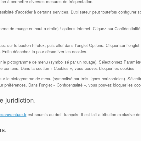
ation à permettre diverses mesures de fréquentation.
ssibilité d’accéder à certains services. L’utilisateur peut toutefois configurer
orme de rouage en haut a droite) / options internet. Cliquez sur Confidentialit
quez sur le bouton Firefox, puis aller dans l’onglet Options. Cliquer sur l’ongl
ue. Enfin décochez-la pour désactiver les cookies.
sur le pictogramme de menu (symbolisé par un rouage). Sélectionnez Paramètr
 de contenu. Dans la section « Cookies », vous pouvez bloquer les cookies.
sur le pictogramme de menu (symbolisé par trois lignes horizontales). Sélect
ur préférences. Dans l’onglet « Confidentialité », vous pouvez bloquer les coo
e juridiction.
resoraventure.fr
est soumis au droit français. Il est fait attribution exclusive d
es.