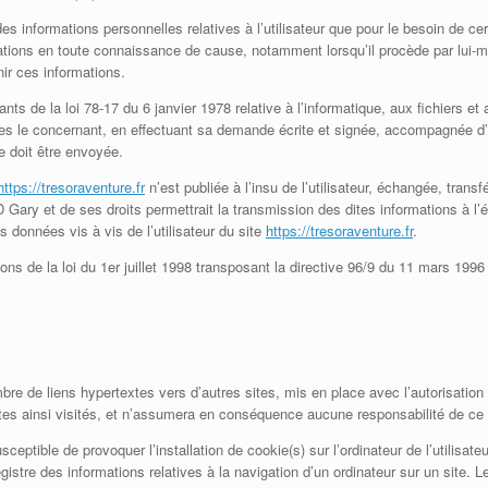
nformations personnelles relatives à l’utilisateur que pour le besoin de cer
rmations en toute connaissance de cause, notamment lorsqu’il procède par lui-mêm
nir ces informations.
s de la loi 78-17 du 6 janvier 1978 relative à l’informatique, aux fichiers et au
es le concernant, en effectuant sa demande écrite et signée, accompagnée d’une
se doit être envoyée.
https://tresoraventure.fr
n’est publiée à l’insu de l’utilisateur, échangée, tra
ry et de ses droits permettrait la transmission des dites informations à l’év
 données vis à vis de l’utilisateur du site
https://tresoraventure.fr
.
s de la loi du 1er juillet 1998 transposant la directive 96/9 du 11 mars 1996 
mbre de liens hypertextes vers d’autres sites, mis en place avec l’autor
sites ainsi visités, et n’assumera en conséquence aucune responsabilité de ce f
ceptible de provoquer l’installation de cookie(s) sur l’ordinateur de l’utilisateu
registre des informations relatives à la navigation d’un ordinateur sur un site. 