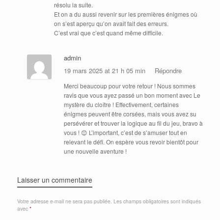
résolu la suite.
Et on a du aussi revenir sur les premières énigmes où
on s’est aperçu qu’on avait fait des erreurs.
C’est vrai que c’est quand même difficile.
admin
19 mars 2025 at 21 h 05 min
Répondre
Merci beaucoup pour votre retour ! Nous sommes
ravis que vous ayez passé un bon moment avec Le
mystère du cloître ! Effectivement, certaines
énigmes peuvent être corsées, mais vous avez su
persévérer et trouver la logique au fil du jeu, bravo à
vous ! 😊 L’important, c’est de s’amuser tout en
relevant le défi. On espère vous revoir bientôt pour
une nouvelle aventure !
Laisser un commentaire
Votre adresse e-mail ne sera pas publiée.
Les champs obligatoires sont indiqués
avec
*