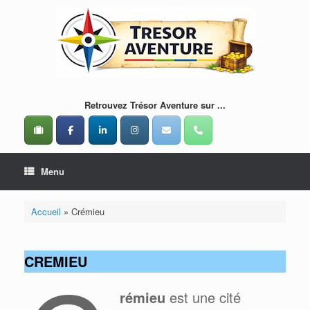
Skip
to
content
Retrouvez Trésor Aventure sur ...
Menu
Accueil
»
Crémieu
CREMIEU
rémieu
est une cité