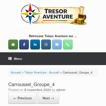
Skip
to
content
Retrouvez Trésor Aventure sur ...
Menu
Accueil
»
Trésor Aventure - Accueil
»
Carroussel_Groupe_4
Carroussel_Groupe_4
Posted on
8 novembre 2020
by
admin
← Previous
Next →