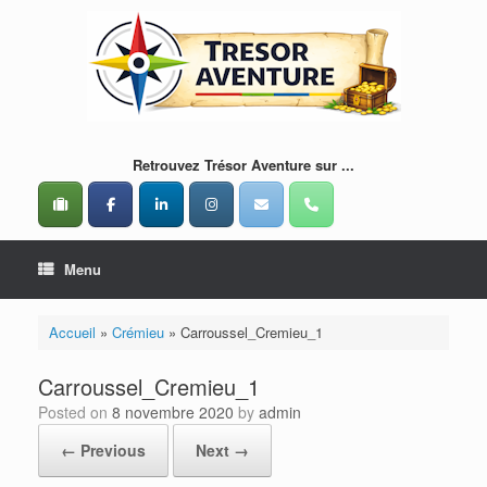
Skip
to
content
Retrouvez Trésor Aventure sur ...
Menu
Accueil
»
Crémieu
»
Carroussel_Cremieu_1
Carroussel_Cremieu_1
Posted on
8 novembre 2020
by
admin
← Previous
Next →