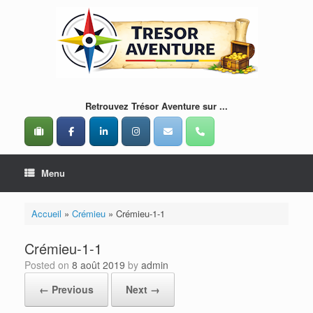
Skip
to
content
Retrouvez Trésor Aventure sur ...
Menu
Accueil
»
Crémieu
»
Crémieu-1-1
Crémieu-1-1
Posted on
8 août 2019
by
admin
← Previous
Next →