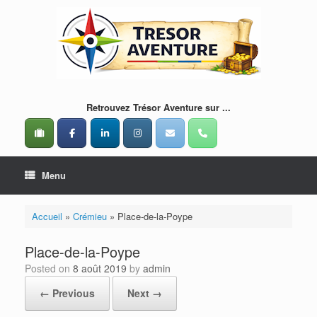
Skip
to
content
Retrouvez Trésor Aventure sur ...
Menu
Accueil
»
Crémieu
»
Place-de-la-Poype
Place-de-la-Poype
Posted on
8 août 2019
by
admin
← Previous
Next →