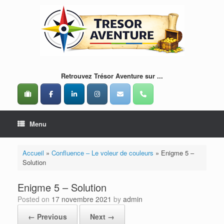
Skip
to
content
Retrouvez Trésor Aventure sur ...
Menu
Accueil
»
Confluence – Le voleur de couleurs
»
Enigme 5 –
Solution
Enigme 5 – Solution
Posted on
17 novembre 2021
by
admin
← Previous
Next →