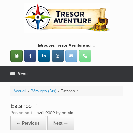
Skip
to
content
Retrouvez Trésor Aventure sur ...
Menu
Accueil
»
Pérouges (Ain)
»
Estanco_1
Estanco_1
Posted on
11 avril 2022
by
admin
← Previous
Next →