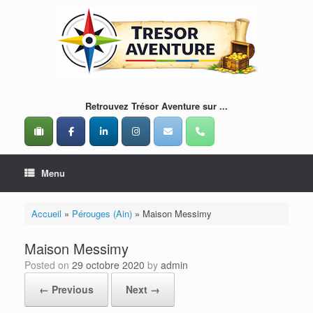
Skip
to
content
Retrouvez Trésor Aventure sur ...
Menu
Accueil
»
Pérouges (Ain)
»
Maison Messimy
Maison Messimy
Posted on
29 octobre 2020
by
admin
← Previous
Next →