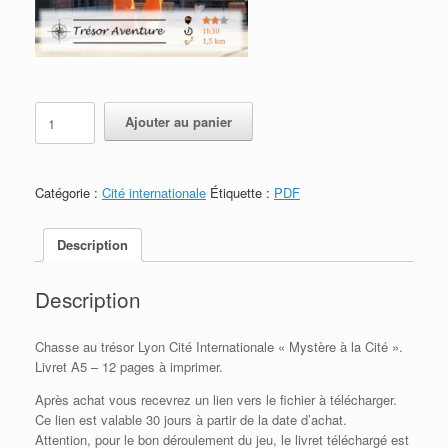
quantité
Ajouter au panier
de
Lyon
Cité
Internationale
Catégorie :
Cité internationale
Étiquette :
PDF
-
Mystère
à
Description
la
cité
Description
-
PDF
à
Chasse au trésor Lyon Cité Internationale « Mystère à la Cité ».
imprimer
Livret A5 – 12 pages à imprimer.
Après achat vous recevrez un lien vers le fichier à télécharger.
Ce lien est valable 30 jours à partir de la date d’achat.
Attention, pour le bon déroulement du jeu, le livret téléchargé est