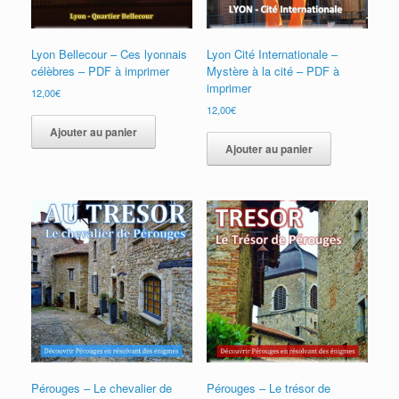
Lyon Bellecour – Ces lyonnais
Lyon Cité Internationale –
célèbres – PDF à imprimer
Mystère à la cité – PDF à
imprimer
12,00
€
12,00
€
Ajouter au panier
Ajouter au panier
Pérouges – Le chevalier de
Pérouges – Le trésor de