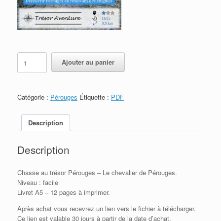
quantité
Ajouter au panier
de
Pérouges
-
Le
Catégorie :
Pérouges
Étiquette :
PDF
chevalier
de
Pérouges
Description
(facile)
-
Description
PDF
à
imprimer
Chasse au trésor Pérouges – Le chevalier de Pérouges.
Niveau : facile
Livret A5 – 12 pages à imprimer.
Après achat vous recevrez un lien vers le fichier à télécharger.
Ce lien est valable 30 jours à partir de la date d’achat.