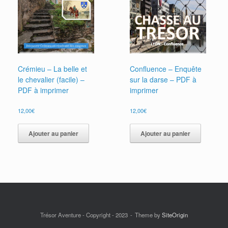
Crémieu – La belle et
Confluence – Enquête
le chevalier (facile) –
sur la darse – PDF à
PDF à imprimer
imprimer
12,00
€
12,00
€
Ajouter au panier
Ajouter au panier
Trésor Aventure - Copyright - 2023
Theme by
SiteOrigin