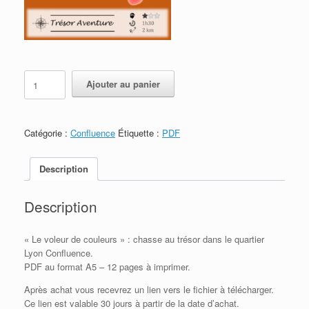
quantité
Ajouter au panier
de
Confluence
-
Le
Catégorie :
Confluence
Étiquette :
PDF
voleur
de
couleurs
Description
-
PDF
Description
à
imprimer
« Le voleur de couleurs » : chasse au trésor dans le quartier
Lyon Confluence.
PDF au format A5 – 12 pages à imprimer.
Après achat vous recevrez un lien vers le fichier à télécharger.
Ce lien est valable 30 jours à partir de la date d’achat.