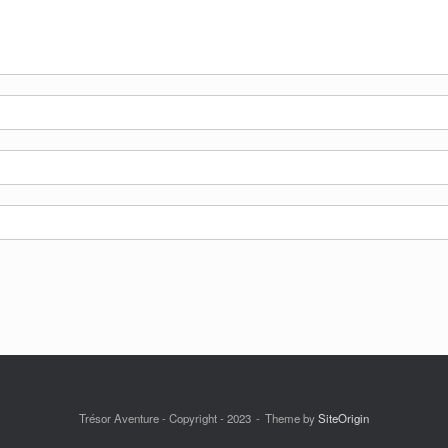
Trésor Aventure - Copyright - 2023
Theme by
SiteOrigin