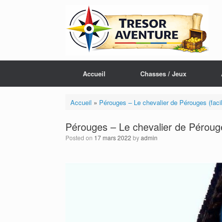
Skip
to
content
Accueil
Chasses / Jeux
Accueil
»
Pérouges – Le chevalier de Pérouges (faci
Pérouges – Le chevalier de Péroug
Posted on
17 mars 2022
by
admin