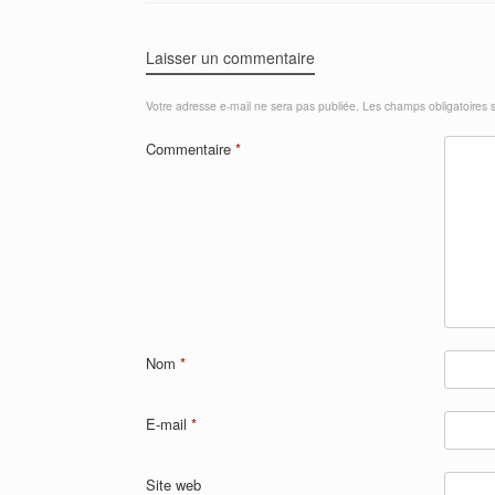
Laisser un commentaire
Votre adresse e-mail ne sera pas publiée.
Les champs obligatoires 
Commentaire
*
Nom
*
E-mail
*
Site web