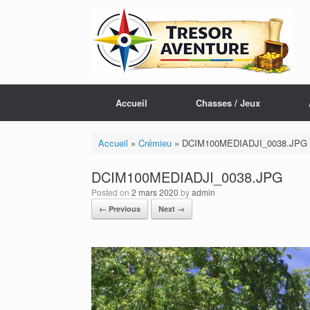
Skip
to
content
Accueil
Chasses / Jeux
Accueil
»
Crémieu
»
DCIM100MEDIADJI_0038.JPG
DCIM100MEDIADJI_0038.JPG
Posted on
2 mars 2020
by
admin
← Previous
Next →