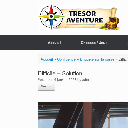
Skip
to
content
Accueil
Chasses / Jeux
Accueil
»
Confluence – Enquête sur la darse
»
Diffic
Difficile – Solution
Posted on
6 janvier 2023
by
admin
Next →