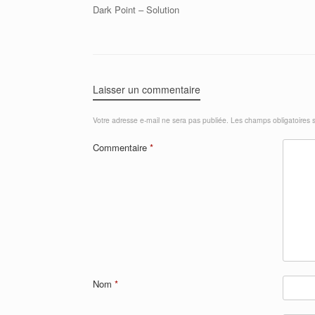
Dark Point – Solution
Laisser un commentaire
Votre adresse e-mail ne sera pas publiée.
Les champs obligatoires 
Commentaire
*
Nom
*