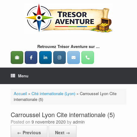
Skip
to
content
Retrouvez Trésor Aventure sur ...
Menu
Accueil
»
Cité internationale (Lyon)
»
Carroussel Lyon Cite
internationale (5)
Carroussel Lyon Cite internationale (5)
Posted on
9 novembre 2020
by
admin
← Previous
Next →