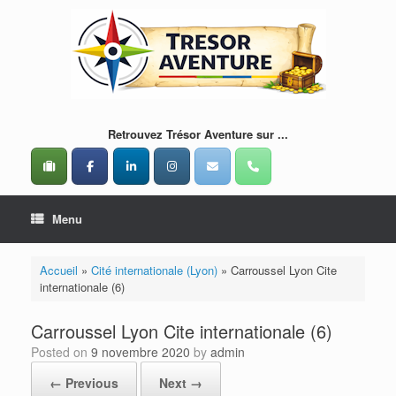
Skip
to
content
Retrouvez Trésor Aventure sur ...
Menu
Accueil
»
Cité internationale (Lyon)
»
Carroussel Lyon Cite
internationale (6)
Carroussel Lyon Cite internationale (6)
Posted on
9 novembre 2020
by
admin
← Previous
Next →